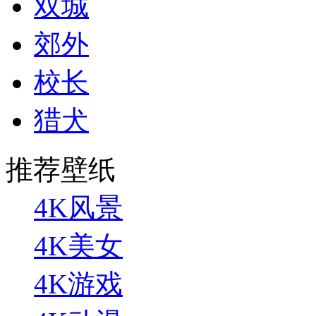
双城
郊外
校长
猎犬
推荐壁纸
4K风景
4K美女
4K游戏