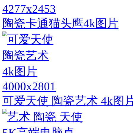
4277x2453
陶瓷卡通猫头鹰4k图片
4000x2801
可爱天使 陶瓷艺术 4k图