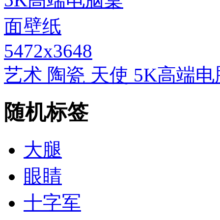
5472x3648
艺术 陶瓷 天使 5K高端
随机标签
大腿
眼睛
十字军