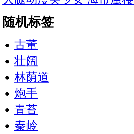
随机标签
古董
壮阔
林荫道
炮手
青苔
秦岭