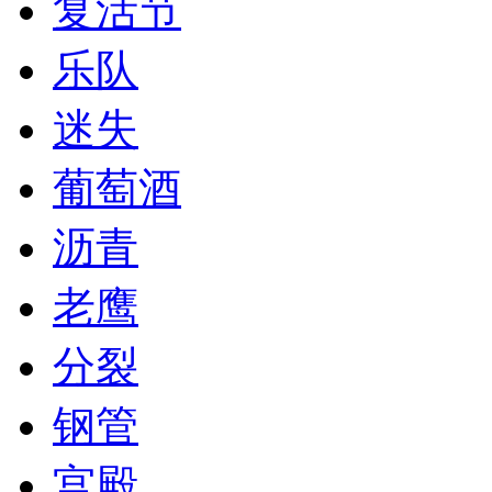
复活节
乐队
迷失
葡萄酒
沥青
老鹰
分裂
钢管
宫殿