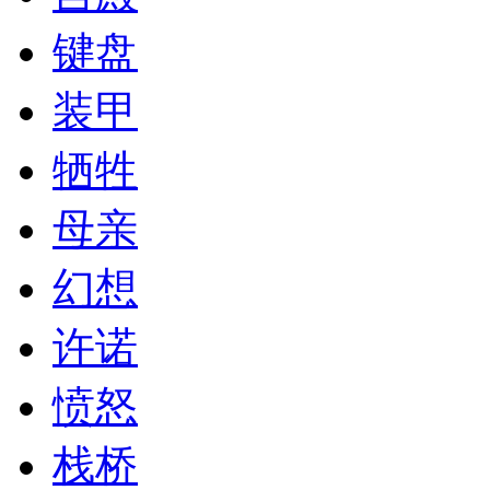
键盘
装甲
牺牲
母亲
幻想
许诺
愤怒
栈桥