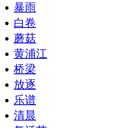
暴雨
白卷
蘑菇
黄浦江
桥梁
放逐
乐谱
清晨