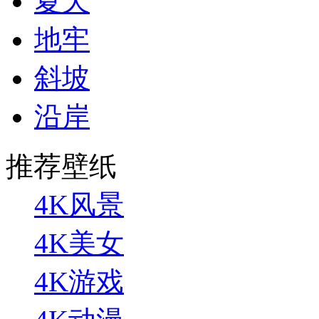
夏天
地牢
斜坡
沿岸
推荐壁纸
4K风景
4K美女
4K游戏