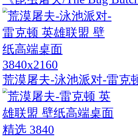
3840x2160
荒漠屠夫-泳池派对-雷克