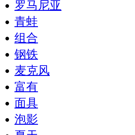
罗马尼亚
青蛙
组合
钢铁
麦克风
富有
面具
泡影