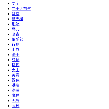
文字
二十四节气
酒窝
摩天楼
毛笔
鸟儿
复古
俱乐部
行刑
山谷
骑士
终局
指挥
火山
美意
景色
洪峰
浩瀚
魔杖
无敌
高校