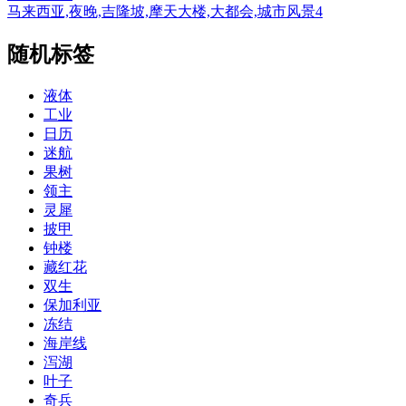
马来西亚,夜晚,吉隆坡,摩天大楼,大都会,城市风景4
随机标签
液体
工业
日历
迷航
果树
领主
灵犀
披甲
钟楼
藏红花
双生
保加利亚
冻结
海岸线
泻湖
叶子
奇兵