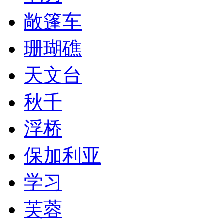
敞篷车
珊瑚礁
天文台
秋千
浮桥
保加利亚
学习
芙蓉