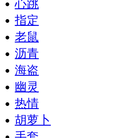
心跳
指定
老鼠
沥青
海盗
幽灵
热情
胡萝卜
手套