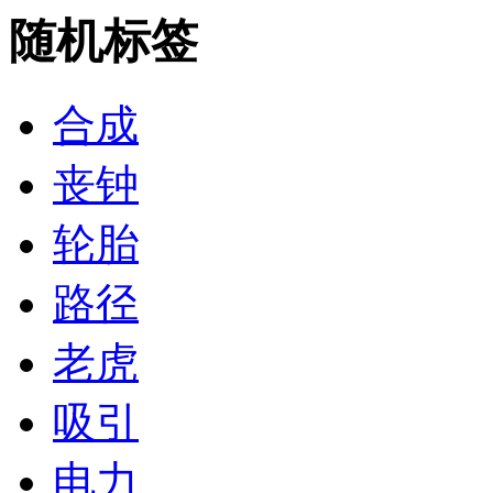
随机标签
合成
丧钟
轮胎
路径
老虎
吸引
电力