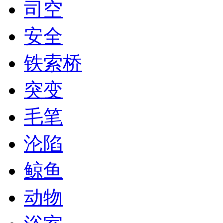
司空
安全
铁索桥
突变
毛笔
沦陷
鲸鱼
动物