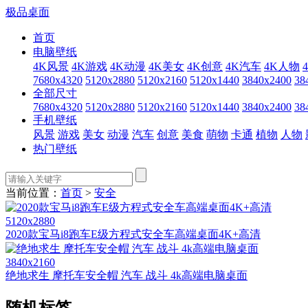
极品桌面
首页
电脑壁纸
4K风景
4K游戏
4K动漫
4K美女
4K创意
4K汽车
4K人物
7680x4320
5120x2880
5120x2160
5120x1440
3840x2400
38
全部尺寸
7680x4320
5120x2880
5120x2160
5120x1440
3840x2400
38
手机壁纸
风景
游戏
美女
动漫
汽车
创意
美食
萌物
卡通
植物
人物
热门壁纸
当前位置：
首页
>
安全
5120x2880
2020款宝马i8跑车E级方程式安全车高端桌面4K+高清
3840x2160
绝地求生 摩托车安全帽 汽车 战斗 4k高端电脑桌面
随机标签