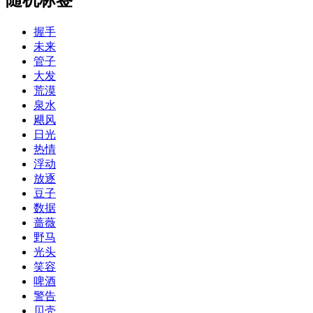
握手
未来
管子
大发
荒漠
泉水
飓风
日光
热情
浮动
放逐
豆子
数据
蔷薇
野马
光头
笑容
啤酒
警告
贝壳