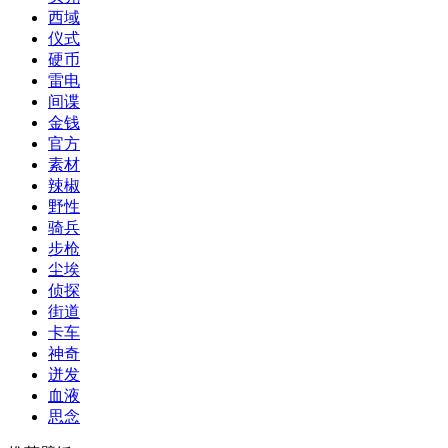
西域
仪式
硬币
雷电
间谍
金钱
官方
素材
辣椒
野性
骑兵
步枪
尘埃
侦探
街道
卡车
神奇
迸发
血液
思念