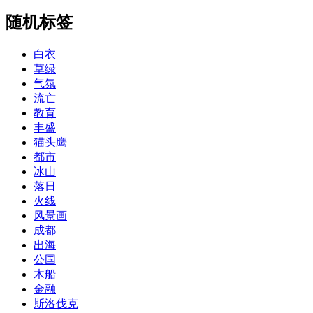
随机标签
白衣
草绿
气氛
流亡
教育
丰盛
猫头鹰
都市
冰山
落日
火线
风景画
成都
出海
公国
木船
金融
斯洛伐克