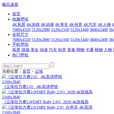
极品桌面
首页
电脑壁纸
4K风景
4K游戏
4K动漫
4K美女
4K创意
4K汽车
4K人物
7680x4320
5120x2880
5120x2160
5120x1440
3840x2400
38
全部尺寸
7680x4320
5120x2880
5120x2160
5120x1440
3840x2400
38
手机壁纸
风景
游戏
美女
动漫
汽车
创意
美食
萌物
卡通
植物
人物
热门壁纸
当前位置：
首页
>
尘埃
2160x3840
《尘埃拉力赛2.0》 4K高清壁纸
2160x3840
《尘埃拉力赛2.0(DiRT Rally 2.0)》2020 4k游戏高
2160x3840