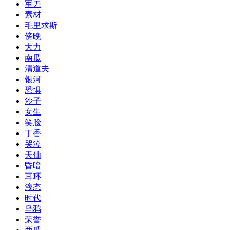
军刀
素材
毛里求斯
傍晚
大力
南瓜
清道夫
银河
恐惧
沙子
女生
笑脸
丁香
哭泣
天仙
昏暗
耳环
液态
时代
乌鸦
荣誉