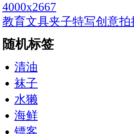
4000x2667
教育文具夹子特写创意拍
随机标签
清油
袜子
水獭
海鲜
镖客