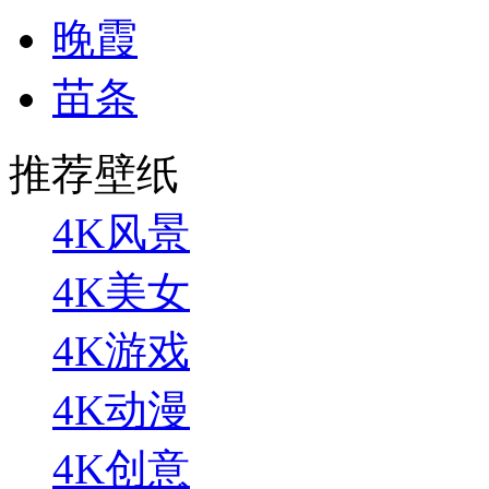
晚霞
苗条
推荐壁纸
4K风景
4K美女
4K游戏
4K动漫
4K创意