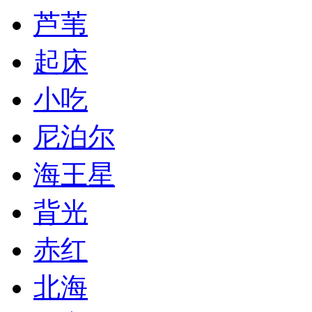
芦苇
起床
小吃
尼泊尔
海王星
背光
赤红
北海