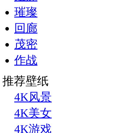
璀璨
回廊
茂密
作战
推荐壁纸
4K风景
4K美女
4K游戏