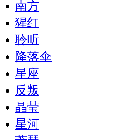
南方
猩红
聆听
降落伞
星座
反叛
晶莹
星河