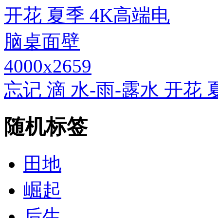
4000x2659
忘记 滴 水-雨-露水 开花
随机标签
田地
崛起
后生