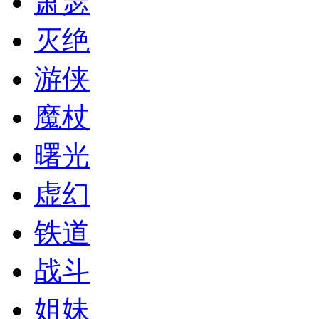
萧瑟
灭绝
游侠
魔杖
曙光
虚幻
铁道
战斗
姐妹