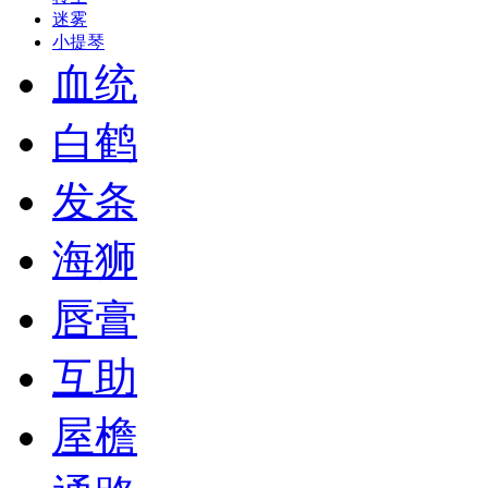
迷雾
小提琴
血统
白鹤
发条
海狮
唇膏
互助
屋檐