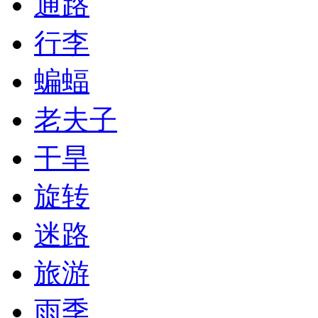
通路
行李
蝙蝠
老夫子
干旱
旋转
迷路
旅游
雨季