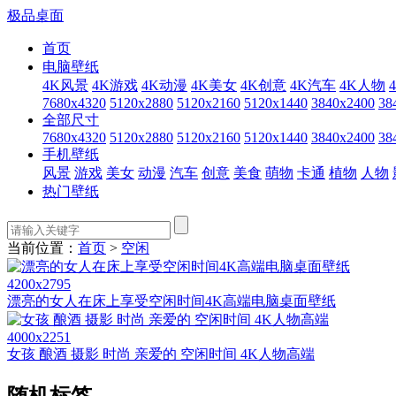
极品桌面
首页
电脑壁纸
4K风景
4K游戏
4K动漫
4K美女
4K创意
4K汽车
4K人物
7680x4320
5120x2880
5120x2160
5120x1440
3840x2400
38
全部尺寸
7680x4320
5120x2880
5120x2160
5120x1440
3840x2400
38
手机壁纸
风景
游戏
美女
动漫
汽车
创意
美食
萌物
卡通
植物
人物
热门壁纸
当前位置：
首页
>
空闲
4200x2795
漂亮的女人在床上享受空闲时间4K高端电脑桌面壁纸
4000x2251
女孩 酿酒 摄影 时尚 亲爱的 空闲时间 4K人物高端
随机标签