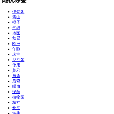
伊甸园
雪山
橙子
气球
地图
秋景
欧洲
午睡
珠宝
尼泊尔
使用
莫邪
自杀
后裔
喋血
绿荫
植物园
精神
长江
转生