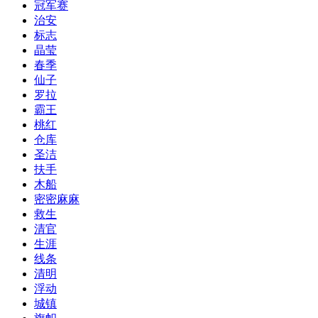
冠军赛
治安
标志
晶莹
春季
仙子
罗拉
霸王
桃红
仓库
圣洁
扶手
木船
密密麻麻
救生
清官
生涯
线条
清明
浮动
城镇