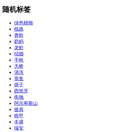
随机标签
绿色植物
线路
青蛙
奶妈
龙虾
结婚
手枪
天桥
清洗
章鱼
饼子
西班牙
疾驰
阿尔卑斯山
披肩
铁甲
丰盛
瑞安