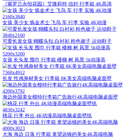
《紫罗兰永恒花园》艾微莉特 信封 行李箱 4K高清
2160x3840
女孩 美少女 炼金术士 飞鸟 车 行李 实验 4K动漫
3840x2160
可爱长发女孩 蝴蝶头扣 白衬衫 粉色裙子 运动鞋子
5200x3200
女孩 长头发 围巾 行李箱 楼梯 树 风景 5k动漫高
7360x4912
长发 性感身材美女 行李箱 8K美女高端电脑桌面壁
4200x3792
海边外国美女模特行李箱广告旅行4K高端电脑桌面壁
4830x3242
桃花 行李 外出 4K动漫高端电脑桌面壁纸
4000x3023
大海 海边 日落 行李箱 拿望远镜的美女4K高端电脑