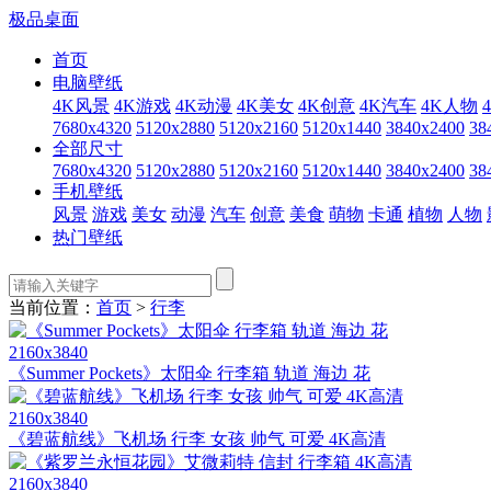
极品桌面
首页
电脑壁纸
4K风景
4K游戏
4K动漫
4K美女
4K创意
4K汽车
4K人物
7680x4320
5120x2880
5120x2160
5120x1440
3840x2400
38
全部尺寸
7680x4320
5120x2880
5120x2160
5120x1440
3840x2400
38
手机壁纸
风景
游戏
美女
动漫
汽车
创意
美食
萌物
卡通
植物
人物
热门壁纸
当前位置：
首页
>
行李
2160x3840
《Summer Pockets》太阳伞 行李箱 轨道 海边 花
2160x3840
《碧蓝航线》飞机场 行李 女孩 帅气 可爱 4K高清
2160x3840