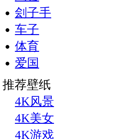
刽子手
车子
体育
爱国
推荐壁纸
4K风景
4K美女
4K游戏