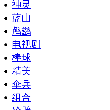
神灵
蓝山
鸬鹚
电视剧
棒球
精美
伞兵
组合