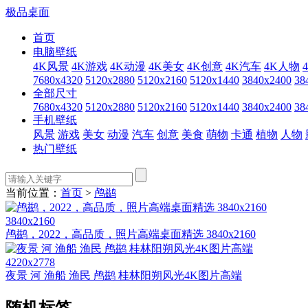
极品桌面
首页
电脑壁纸
4K风景
4K游戏
4K动漫
4K美女
4K创意
4K汽车
4K人物
7680x4320
5120x2880
5120x2160
5120x1440
3840x2400
38
全部尺寸
7680x4320
5120x2880
5120x2160
5120x1440
3840x2400
38
手机壁纸
风景
游戏
美女
动漫
汽车
创意
美食
萌物
卡通
植物
人物
热门壁纸
当前位置：
首页
>
鸬鹚
3840x2160
鸬鹚，2022，高品质，照片高端桌面精选 3840x2160
4220x2778
夜景 河 渔船 渔民 鸬鹚 桂林阳朔风光4K图片高端
随机标签