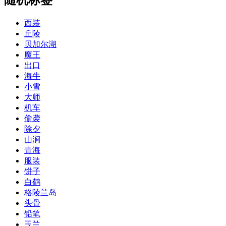
西装
丘陵
贝加尔湖
魔王
出口
海牛
小雪
大师
机车
偷袭
除夕
山涧
青海
服装
饼子
白鹤
格陵兰岛
头骨
铅笔
玉兰