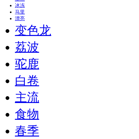
冰冻
马里
漂亮
变色龙
荔波
驼鹿
白卷
主流
食物
春季