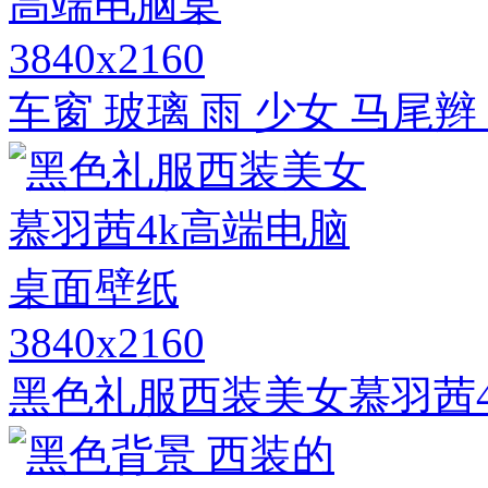
3840x2160
车窗 玻璃 雨 少女 马尾辫
3840x2160
黑色礼服西装美女慕羽茜