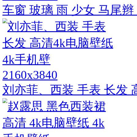
车窗 玻璃 雨 少女 马尾辫
2160x3840
刘亦菲、西装 手表 长发 