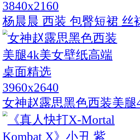
3840x2160
杨晨晨 西装 包臀短裙 丝
3960x2640
女神赵露思黑色西装美腿