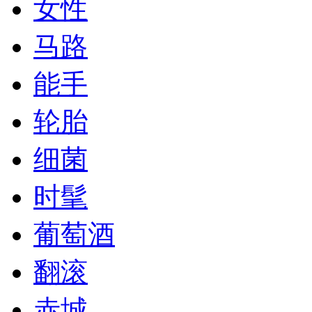
女性
马路
能手
轮胎
细菌
时髦
葡萄酒
翻滚
赤城