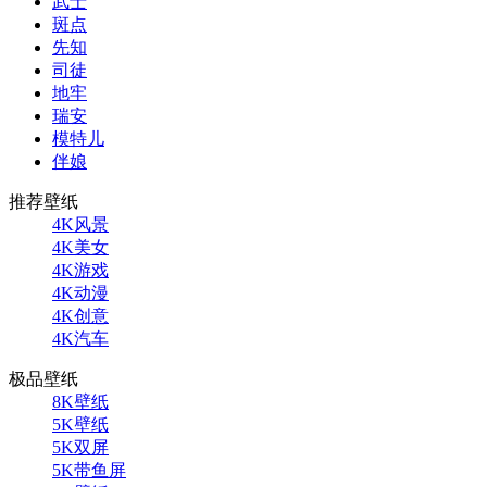
武士
斑点
先知
司徒
地牢
瑞安
模特儿
伴娘
推荐壁纸
4K风景
4K美女
4K游戏
4K动漫
4K创意
4K汽车
极品壁纸
8K壁纸
5K壁纸
5K双屏
5K带鱼屏