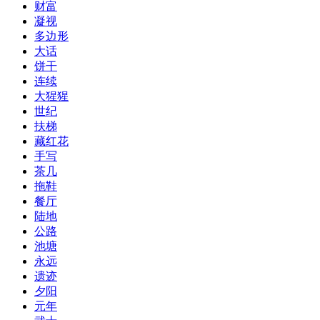
财富
凝视
多边形
大话
饼干
连续
大猩猩
世纪
扶梯
藏红花
手写
茶几
拖鞋
餐厅
陆地
公路
池塘
永远
遗迹
夕阳
元年