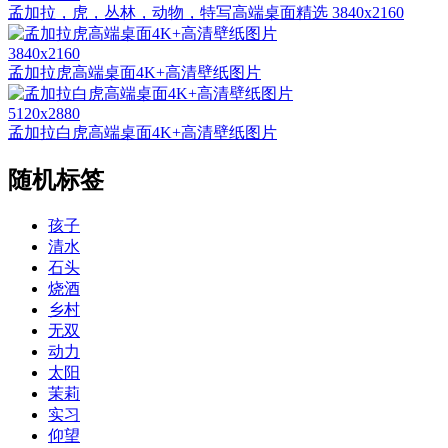
孟加拉，虎，丛林，动物，特写高端桌面精选 3840x2160
3840x2160
孟加拉虎高端桌面4K+高清壁纸图片
5120x2880
孟加拉白虎高端桌面4K+高清壁纸图片
随机标签
孩子
清水
石头
烧酒
乡村
无双
动力
太阳
茉莉
实习
仰望