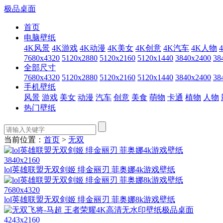
极品桌面
首页
电脑壁纸
4K风景
4K游戏
4K动漫
4K美女
4K创意
4K汽车
4K人物
7680x4320
5120x2880
5120x2160
5120x1440
3840x2400
38
全部尺寸
7680x4320
5120x2880
5120x2160
5120x1440
3840x2400
38
手机壁纸
风景
游戏
美女
动漫
汽车
创意
美食
萌物
卡通
植物
人物
热门壁纸
当前位置：
首页
>
无双
3840x2160
lol英雄联盟无双剑姬 绯金丽刃 菲奥娜4k游戏壁纸
7680x4320
lol英雄联盟无双剑姬 绯金丽刃 菲奥娜8k游戏壁纸
4243x2160