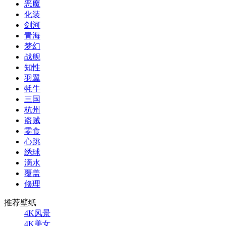
恶魔
化装
剑河
青海
梦幻
战舰
知性
羽翼
牦牛
三国
杭州
盗贼
零食
心跳
绣球
滴水
覆盖
修理
推荐壁纸
4K风景
4K美女