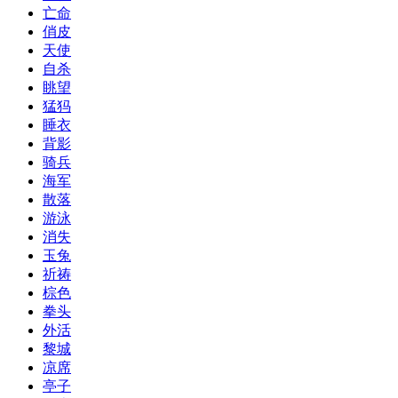
亡命
俏皮
天使
自杀
眺望
猛犸
睡衣
背影
骑兵
海军
散落
游泳
消失
玉兔
祈祷
棕色
拳头
外活
黎城
凉席
亭子