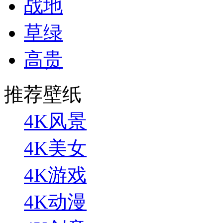
战地
草绿
高贵
推荐壁纸
4K风景
4K美女
4K游戏
4K动漫