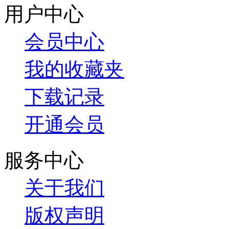
用户中心
会员中心
我的收藏夹
下载记录
开通会员
服务中心
关于我们
版权声明