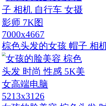
7000x4667
棕色头发的女孩 帽子 相机
5213x3126