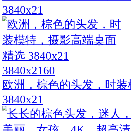
3840x21
3840x2160
欧洲，棕色的头发，时装
3840x21