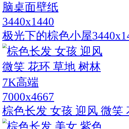
3440x1440
极光下的棕色小屋3440x
7000x4667
棕色长发 女孩 迎风 微笑 