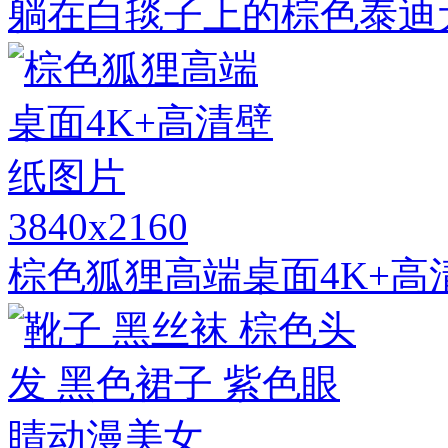
躺在白毯子上的棕色泰迪
3840x2160
棕色狐狸高端桌面4K+高