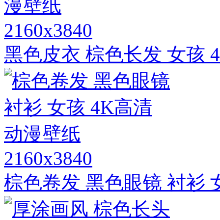
2160x3840
黑色皮衣 棕色长发 女孩 
2160x3840
棕色卷发 黑色眼镜 衬衫 