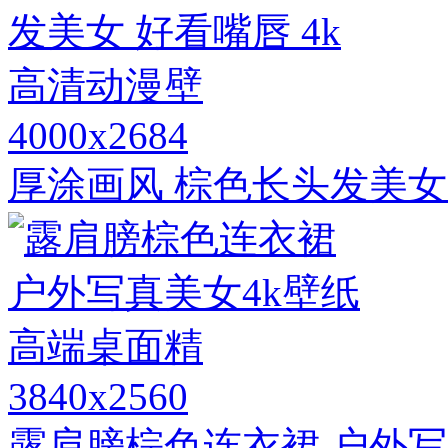
4000x2684
厚涂画风 棕色长头发美女
3840x2560
露肩膀棕色连衣裙 户外写