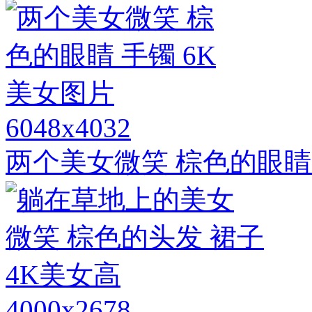
6048x4032
两个美女微笑 棕色的眼睛 
4000x2678