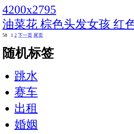
4200x2795
油菜花 棕色头发女孩 红
58
1
2
下一页
尾页
随机标签
跳水
赛车
出租
婚姻