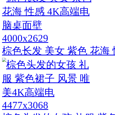
4000x2629
棕色长发 美女 紫色 花海
4477x3068