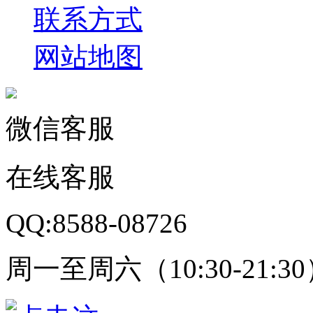
联系方式
网站地图
微信客服
在线客服
QQ:8588-08726
周一至周六（10:30-21:3