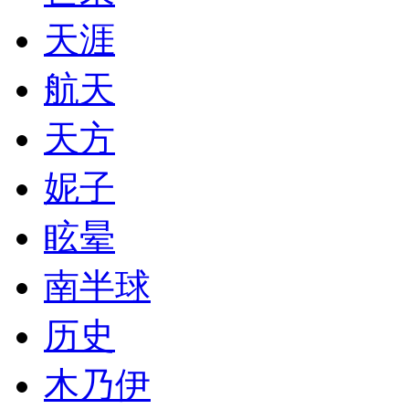
天涯
航天
天方
妮子
眩晕
南半球
历史
木乃伊