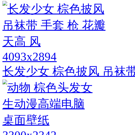
4093x2894
长发少女 棕色披风 吊袜带 