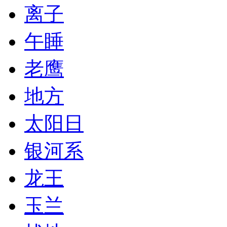
离子
午睡
老鹰
地方
太阳日
银河系
龙王
玉兰