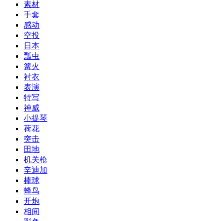
素材
手套
感动
空投
日本
瓢虫
篝火
衬衣
表演
特写
神威
小提琴
荷花
突击
田地
机关枪
辛迪加
棒球
蜂鸟
开炮
相间