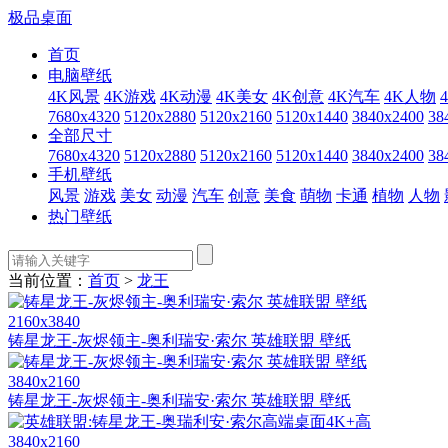
极品桌面
首页
电脑壁纸
4K风景
4K游戏
4K动漫
4K美女
4K创意
4K汽车
4K人物
7680x4320
5120x2880
5120x2160
5120x1440
3840x2400
38
全部尺寸
7680x4320
5120x2880
5120x2160
5120x1440
3840x2400
38
手机壁纸
风景
游戏
美女
动漫
汽车
创意
美食
萌物
卡通
植物
人物
热门壁纸
当前位置：
首页
>
龙王
2160x3840
铸星龙王-灰烬领主-奥利瑞安·索尔 英雄联盟 壁纸
3840x2160
铸星龙王-灰烬领主-奥利瑞安·索尔 英雄联盟 壁纸
3840x2160