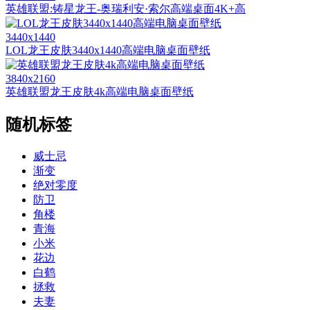
英雄联盟:铸星龙王-奥瑞利安·索尔高端桌面4K+高
3440x1440
LOL龙王皮肤3440x1440高端电脑桌面壁纸
3840x2160
英雄联盟龙王皮肤4k高端电脑桌面壁纸
随机标签
威士忌
渐变
绝对零度
防卫
角楼
青海
小米
花边
白鹤
拯救
夫妻