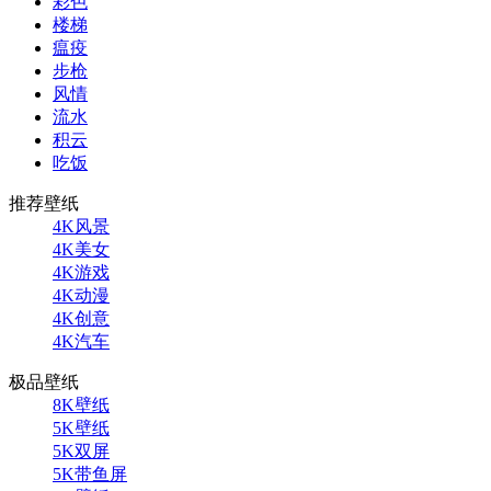
彩色
楼梯
瘟疫
步枪
风情
流水
积云
吃饭
推荐壁纸
4K风景
4K美女
4K游戏
4K动漫
4K创意
4K汽车
极品壁纸
8K壁纸
5K壁纸
5K双屏
5K带鱼屏