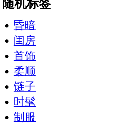
随机标签
昏暗
闺房
首饰
柔顺
链子
时髦
制服