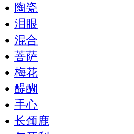
陶瓷
泪眼
混合
菩萨
梅花
醍醐
手心
长颈鹿