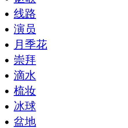
线路
演员
月季花
崇拜
滴水
梳妆
冰球
盆地