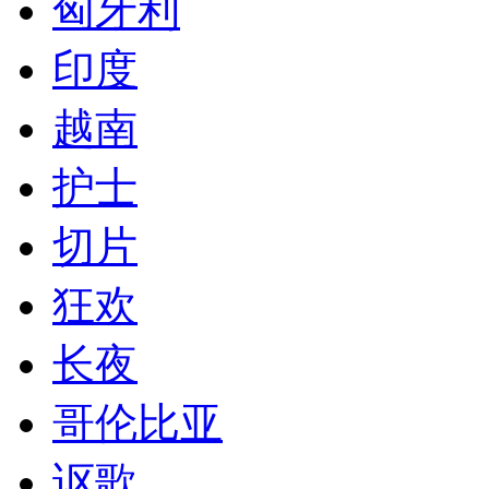
匈牙利
印度
越南
护士
切片
狂欢
长夜
哥伦比亚
讴歌