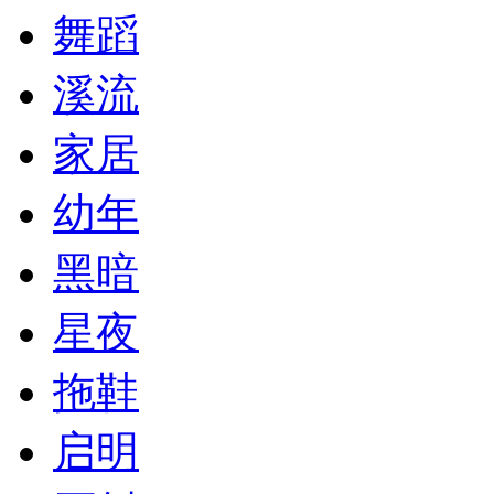
舞蹈
溪流
家居
幼年
黑暗
星夜
拖鞋
启明