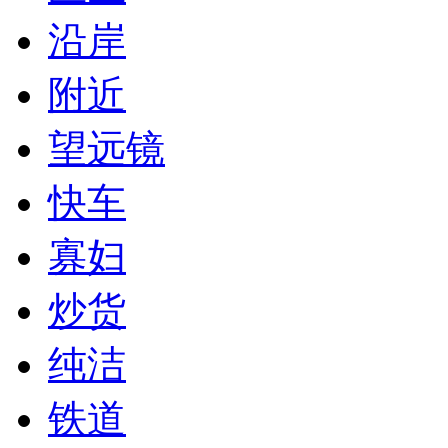
沿岸
附近
望远镜
快车
寡妇
炒货
纯洁
铁道