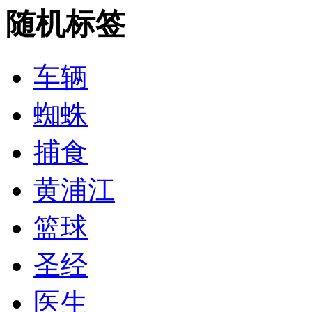
随机标签
车辆
蜘蛛
捕食
黄浦江
篮球
圣经
医生