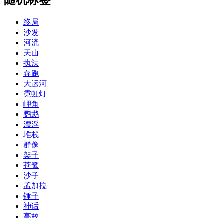
终局
沙发
河流
天山
执法
奔跑
大运河
霓虹灯
岬角
鹦鹉
漂浮
堆栈
群像
架子
苍鹭
沙子
孟加拉
锤子
神话
高校