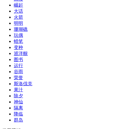
崛起
大话
火箭
明明
珊瑚礁
玩偶
蜡笔
变种
巡洋舰
图书
运行
谷雨
荣誉
斯洛伐克
果汁
除夕
神仙
隔离
降临
群岛