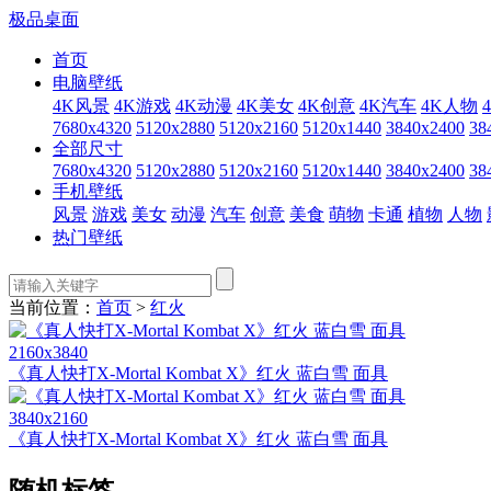
极品桌面
首页
电脑壁纸
4K风景
4K游戏
4K动漫
4K美女
4K创意
4K汽车
4K人物
7680x4320
5120x2880
5120x2160
5120x1440
3840x2400
38
全部尺寸
7680x4320
5120x2880
5120x2160
5120x1440
3840x2400
38
手机壁纸
风景
游戏
美女
动漫
汽车
创意
美食
萌物
卡通
植物
人物
热门壁纸
当前位置：
首页
>
红火
2160x3840
《真人快打X-Mortal Kombat X》红火 蓝白雪 面具
3840x2160
《真人快打X-Mortal Kombat X》红火 蓝白雪 面具
随机标签