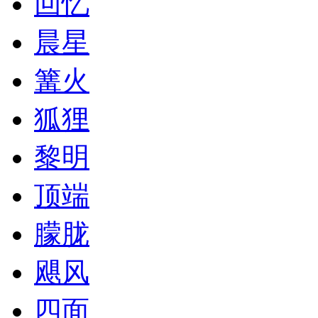
回忆
晨星
篝火
狐狸
黎明
顶端
朦胧
飓风
四面