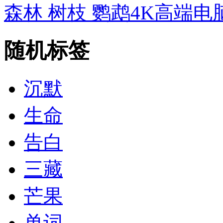
森林 树枝 鹦鹉4K高端
随机标签
沉默
生命
告白
三藏
芒果
单词