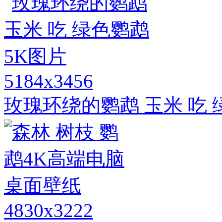
5184x3456
玫瑰环绕的鹦鹉 玉米 吃 
4830x3222