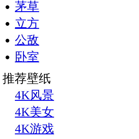
茅草
立方
公敌
卧室
推荐壁纸
4K风景
4K美女
4K游戏