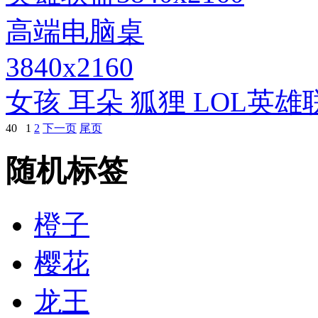
3840x2160
女孩 耳朵 狐狸 LOL英雄联
40
1
2
下一页
尾页
随机标签
橙子
樱花
龙王