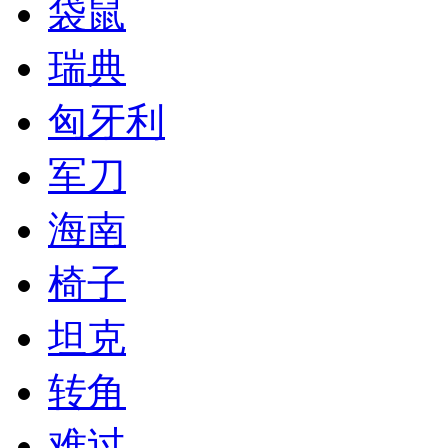
袋鼠
瑞典
匈牙利
军刀
海南
椅子
坦克
转角
难过