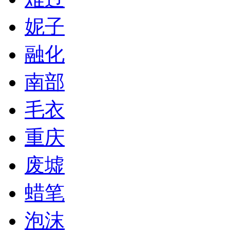
妮子
融化
南部
毛衣
重庆
废墟
蜡笔
泡沫