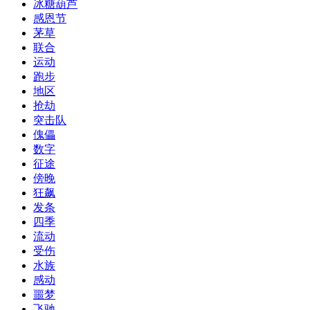
冰糖葫芦
感恩节
茅草
联合
运动
跑步
地区
抢劫
突击队
傀儡
数字
征途
傍晚
狂飙
发条
四季
流动
受伤
水族
感动
噩梦
飞驰