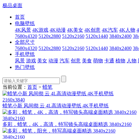
极品桌面
首页
电脑壁纸
4K风景
4K游戏
4K动漫
4K美女
4K创意
4K汽车
4K人物
7680x4320
5120x2880
5120x2160
5120x1440
3840x2400
38
全部尺寸
7680x4320
5120x2880
5120x2160
5120x1440
3840x2400
38
手机壁纸
风景
游戏
美女
动漫
汽车
创意
美食
萌物
卡通
植物
人物
热门壁纸
当前位置：
首页
>
蜡笔
2160x3840
蜡笔小新 风间彻 云 4L高清动漫壁纸 4K手机壁纸
3840x2160
多彩，蜡笔，4K，高清，特写镜头高端桌面精选 3840x2160
3840x2160