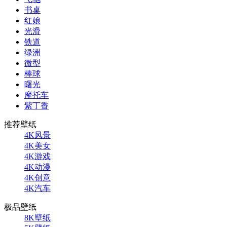
书桌
红娘
光滑
铁道
绿洲
微型
棒球
曙光
摩托车
紫丁香
推荐壁纸
4K风景
4K美女
4K游戏
4K动漫
4K创意
4K汽车
极品壁纸
8K壁纸