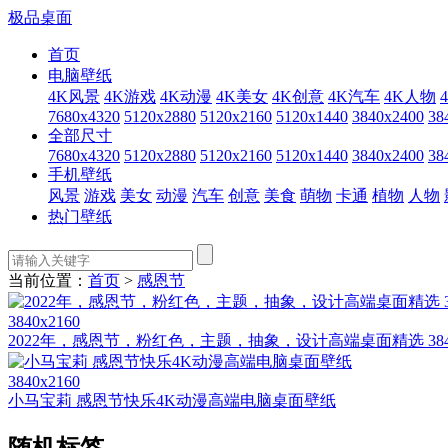
极品桌面
首页
电脑壁纸
4K风景
4K游戏
4K动漫
4K美女
4K创意
4K汽车
4K人物
7680x4320
5120x2880
5120x2160
5120x1440
3840x2400
38
全部尺寸
7680x4320
5120x2880
5120x2160
5120x1440
3840x2400
38
手机壁纸
风景
游戏
美女
动漫
汽车
创意
美食
萌物
卡通
植物
人物
热门壁纸
当前位置：
首页
>
感恩节
3840x2160
2022年，感恩节，粉红色，主题，抽象，设计高端桌面精选 38
3840x2160
小马宝莉 感恩节快乐4K动漫高端电脑桌面壁纸
随机标签