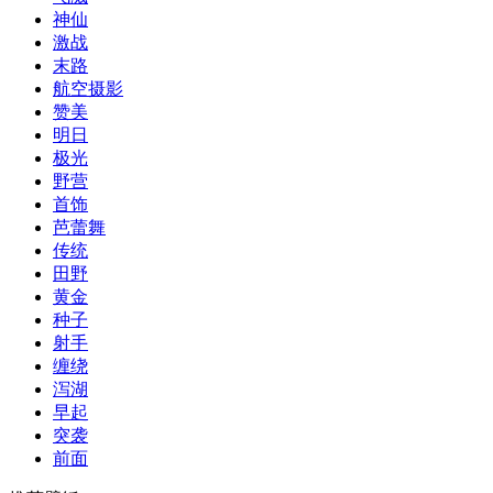
神仙
激战
末路
航空摄影
赞美
明日
极光
野营
首饰
芭蕾舞
传统
田野
黄金
种子
射手
缠绕
泻湖
早起
突袭
前面