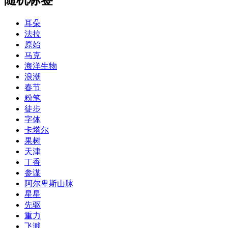
耳朵
法拉
原始
马克
海洋生物
浪潮
春节
粉笔
徒步
字体
卡塔尔
果树
天津
丁香
参谋
阿尔卑斯山脉
星星
先驱
重力
飞溅