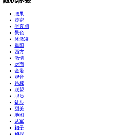
腰果
茂密
半衰期
景色
冰激凌
重阳
西方
激情
对面
金塔
观音
路标
联盟
职员
徒步
甜美
地图
从军
裙子
侦探