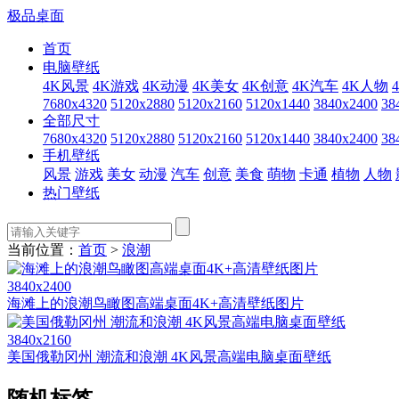
极品桌面
首页
电脑壁纸
4K风景
4K游戏
4K动漫
4K美女
4K创意
4K汽车
4K人物
7680x4320
5120x2880
5120x2160
5120x1440
3840x2400
38
全部尺寸
7680x4320
5120x2880
5120x2160
5120x1440
3840x2400
38
手机壁纸
风景
游戏
美女
动漫
汽车
创意
美食
萌物
卡通
植物
人物
热门壁纸
当前位置：
首页
>
浪潮
3840x2400
海滩上的浪潮鸟瞰图高端桌面4K+高清壁纸图片
3840x2160
美国俄勒冈州 潮流和浪潮 4K风景高端电脑桌面壁纸
随机标签