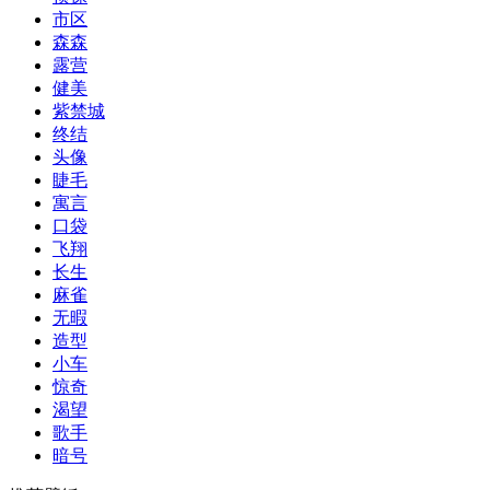
市区
森森
露营
健美
紫禁城
终结
头像
睫毛
寓言
口袋
飞翔
长生
麻雀
无暇
造型
小车
惊奇
渴望
歌手
暗号