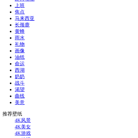
上班
焦点
马来西亚
长颈鹿
黄蜂
雨水
礼物
画像
油纸
命运
西湖
奶奶
战斗
渴望
曲线
美意
推荐壁纸
4K风景
4K美女
4K游戏