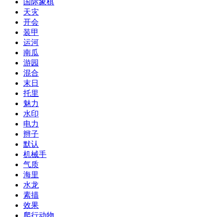
国际象棋
天灾
开会
装甲
运河
南瓜
游园
混合
末日
托里
魅力
水印
电力
辫子
默认
机械手
气质
海里
水龙
素描
效果
爬行动物