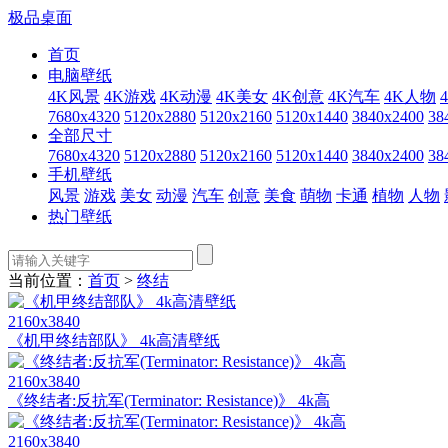
极品桌面
首页
电脑壁纸
4K风景
4K游戏
4K动漫
4K美女
4K创意
4K汽车
4K人物
7680x4320
5120x2880
5120x2160
5120x1440
3840x2400
38
全部尺寸
7680x4320
5120x2880
5120x2160
5120x1440
3840x2400
38
手机壁纸
风景
游戏
美女
动漫
汽车
创意
美食
萌物
卡通
植物
人物
热门壁纸
当前位置：
首页
>
终结
2160x3840
《机甲终结部队》 4k高清壁纸
2160x3840
《终结者:反抗军(Terminator: Resistance)》 4k高
2160x3840