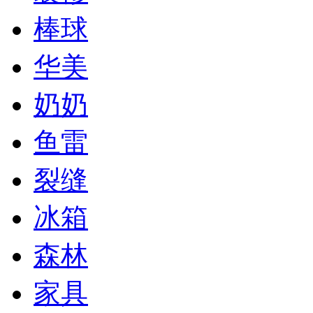
棒球
华美
奶奶
鱼雷
裂缝
冰箱
森林
家具