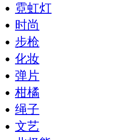
霓虹灯
时尚
步枪
化妆
弹片
柑橘
绳子
文艺