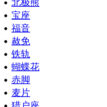
北极熊
宝座
福音
赦免
铁轨
蝴蝶花
赤脚
麦片
猎户座