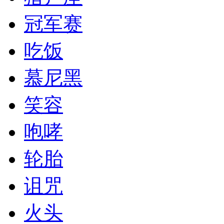
冠军赛
吃饭
慕尼黑
笑容
咆哮
轮胎
诅咒
火头