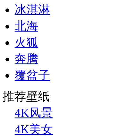
冰淇淋
北海
火狐
奔腾
覆盆子
推荐壁纸
4K风景
4K美女