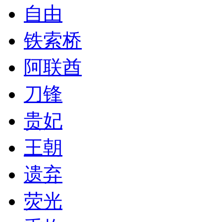
自由
铁索桥
阿联酋
刀锋
贵妃
王朝
遗弃
荧光