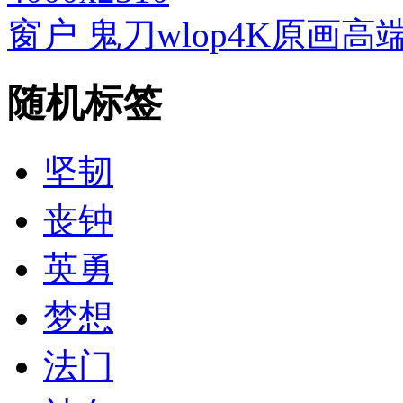
窗户 鬼刀wlop4K原画
随机标签
坚韧
丧钟
英勇
梦想
法门