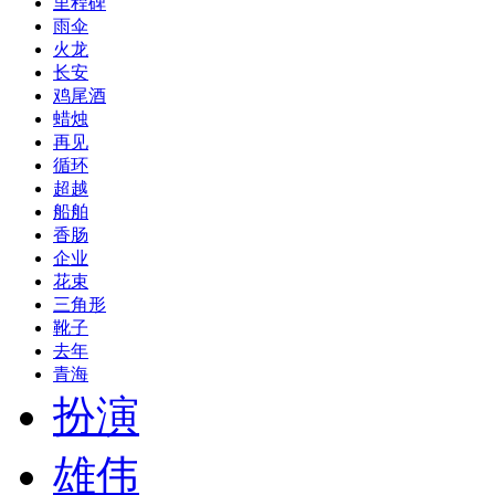
里程碑
雨伞
火龙
长安
鸡尾酒
蜡烛
再见
循环
超越
船舶
香肠
企业
花束
三角形
靴子
去年
青海
扮演
雄伟