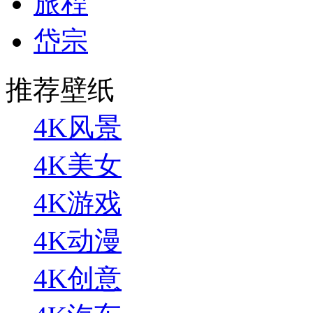
旅程
岱宗
推荐壁纸
4K风景
4K美女
4K游戏
4K动漫
4K创意