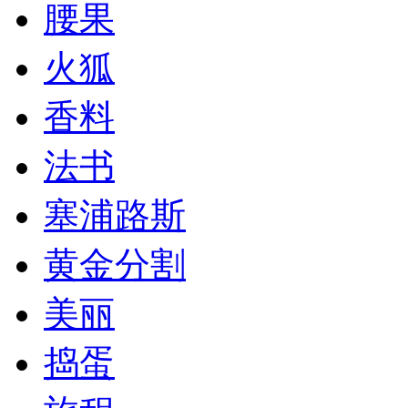
腰果
火狐
香料
法书
塞浦路斯
黄金分割
美丽
捣蛋