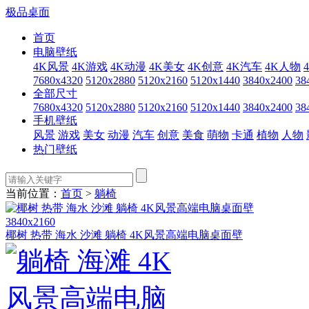
极品桌面
首页
电脑壁纸
4K风景
4K游戏
4K动漫
4K美女
4K创意
4K汽车
4K人物
7680x4320
5120x2880
5120x2160
5120x1440
3840x2400
38
全部尺寸
7680x4320
5120x2880
5120x2160
5120x1440
3840x2400
38
手机壁纸
风景
游戏
美女
动漫
汽车
创意
美食
萌物
卡通
植物
人物
热门壁纸
当前位置：
首页
>
躺椅
3840x2160
椰树 热带 海水 沙滩 躺椅 4K风景高端电脑桌面壁