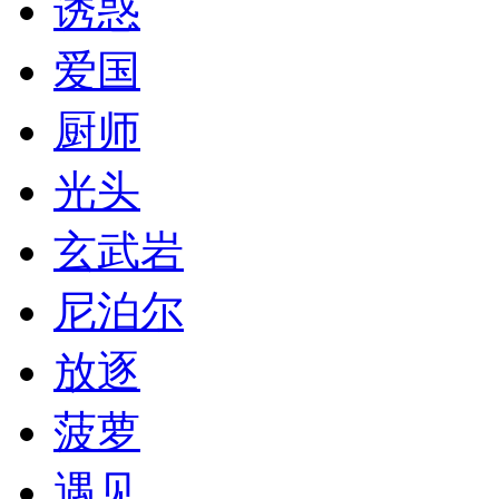
诱惑
爱国
厨师
光头
玄武岩
尼泊尔
放逐
菠萝
遇见