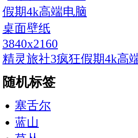
3840x2160
精灵旅社3疯狂假期4k高
随机标签
塞舌尔
蓝山