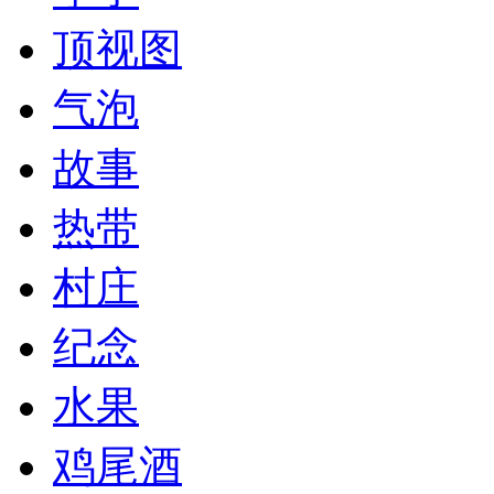
顶视图
气泡
故事
热带
村庄
纪念
水果
鸡尾酒