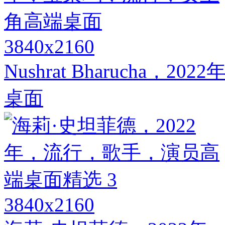
3840x2160
Nushrat Bharucha
桌面
3840x2160