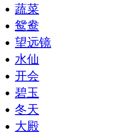
蔬菜
鸳鸯
望远镜
水仙
开会
碧玉
冬天
大殿