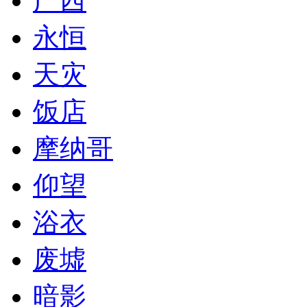
广西
永恒
天灾
饭店
摩纳哥
仰望
浴衣
废墟
暗影