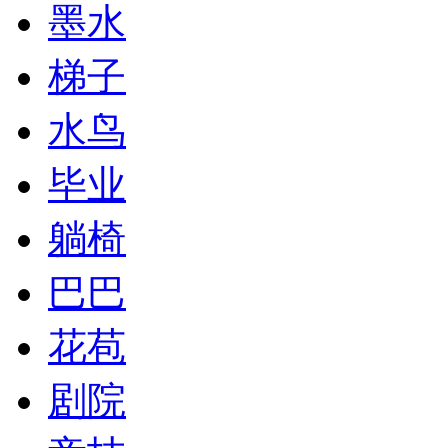
墨水
梯子
水鸟
毕业
躺椅
巴巴
花苞
剧院