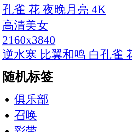
2160x3840
逆水寒 比翼和鸣 白孔雀 
随机标签
俱乐部
召唤
彩带