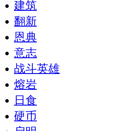
建筑
翻新
恩典
意志
战斗英雄
熔岩
日食
硬币