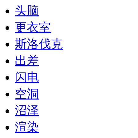
头脑
更衣室
斯洛伐克
出差
闪电
空洞
沼泽
渲染