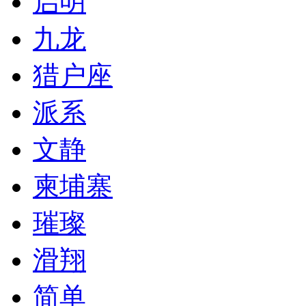
启明
九龙
猎户座
派系
文静
柬埔寨
璀璨
滑翔
简单