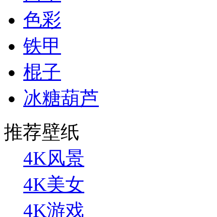
色彩
铁甲
棍子
冰糖葫芦
推荐壁纸
4K风景
4K美女
4K游戏