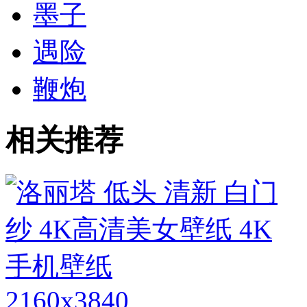
墨子
遇险
鞭炮
相关推荐
2160x3840