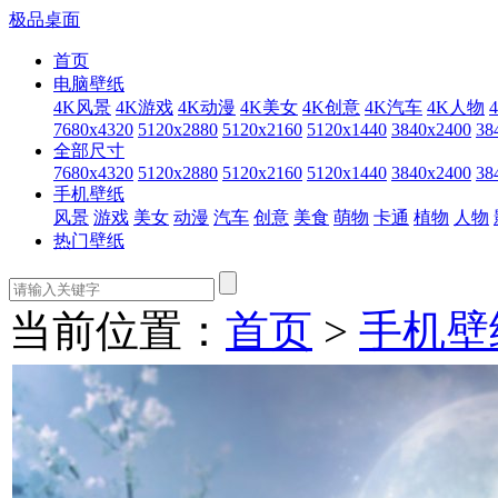
极品桌面
首页
电脑壁纸
4K风景
4K游戏
4K动漫
4K美女
4K创意
4K汽车
4K人物
7680x4320
5120x2880
5120x2160
5120x1440
3840x2400
38
全部尺寸
7680x4320
5120x2880
5120x2160
5120x1440
3840x2400
38
手机壁纸
风景
游戏
美女
动漫
汽车
创意
美食
萌物
卡通
植物
人物
热门壁纸
当前位置：
首页
>
手机壁