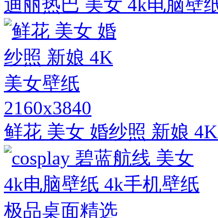
迪丽热巴 美女 4k电脑壁
2160x3840
鲜花 美女 婚纱照 新娘 4