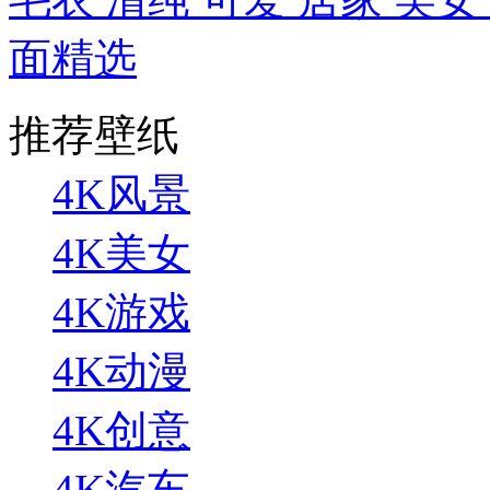
面精选
推荐壁纸
4K风景
4K美女
4K游戏
4K动漫
4K创意
4K汽车