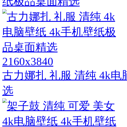
纸极品桌面精选
2160x3840
古力娜扎 礼服 清纯 4k
选