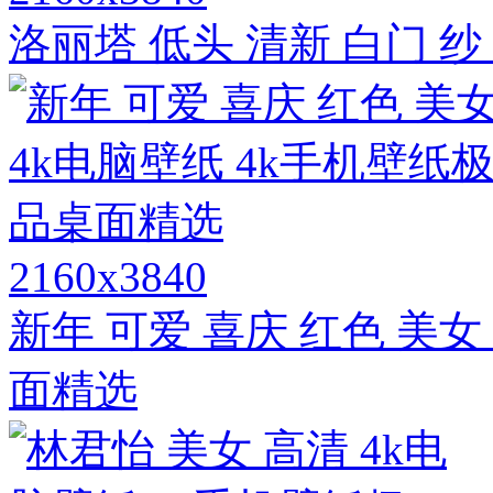
洛丽塔 低头 清新 白门 纱
2160x3840
新年 可爱 喜庆 红色 美女
面精选