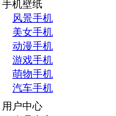
手机壁纸
风景手机
美女手机
动漫手机
游戏手机
萌物手机
汽车手机
用户中心