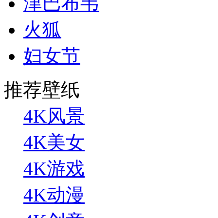
津巴布韦
火狐
妇女节
推荐壁纸
4K风景
4K美女
4K游戏
4K动漫