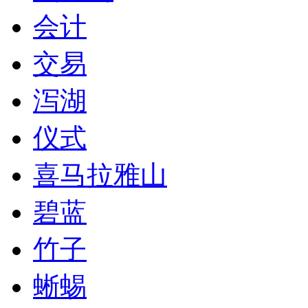
会计
交易
泻湖
仪式
喜马拉雅山
碧蓝
竹子
蜥蜴