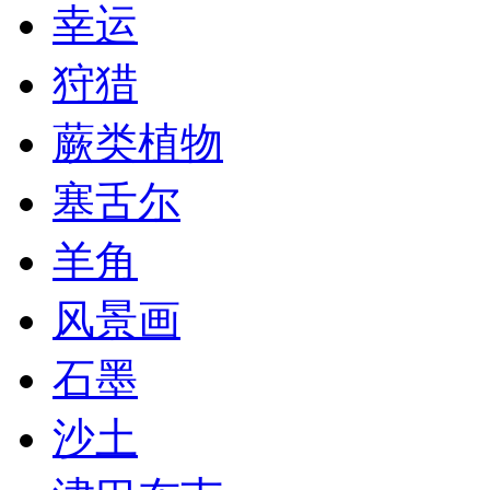
幸运
狩猎
蕨类植物
塞舌尔
羊角
风景画
石墨
沙土