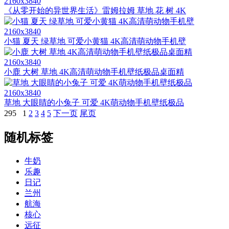
2160x3840
《从零开始的异世界生活》雷姆拉姆 草地 花 树 4K
2160x3840
小猫 夏天 绿草地 可爱小黄猫 4K高清萌动物手机壁
2160x3840
小鹿 大树 草地 4K高清萌动物手机壁纸极品桌面精
2160x3840
草地 大眼睛的小兔子 可爱 4K萌动物手机壁纸极品
295
1
2
3
4
5
下一页
尾页
随机标签
牛奶
乐趣
日记
兰州
航海
核心
远征