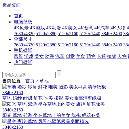
极品桌面
首页
电脑壁纸
4K风景
4K游戏
4K动漫
4K美女
4K创意
4K汽车
4K人物
7680x4320
5120x2880
5120x2160
5120x1440
3840x2400
38
全部尺寸
7680x4320
5120x2880
5120x2160
5120x1440
3840x2400
38
手机壁纸
风景
游戏
美女
动漫
汽车
创意
美食
萌物
卡通
植物
人物
热门壁纸
当前位置：
首页
>
草地
3840x2160
草地 婚纱 纱裙 鲜花 唯美 摄影 美女4k高清壁纸极
3840x2160
阳光 草地 郊游 坐在草地上的美女 旗袍 鲜花4k美
3840x2160