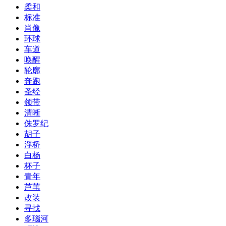
柔和
标准
肖像
环球
车道
唤醒
轮廓
奔跑
圣经
领带
清晰
侏罗纪
胡子
浮桥
白杨
杯子
青年
芦苇
改装
寻找
多瑙河