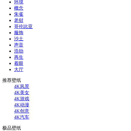
环境
概念
朱雀
老挝
哥伦比亚
服饰
沙土
声音
浩劫
再生
着眼
大厅
推荐壁纸
4K风景
4K美女
4K游戏
4K动漫
4K创意
4K汽车
极品壁纸