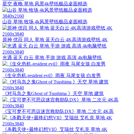
星空 夜晚 草地 风景4k壁纸极品桌面精选
3840x2160
山谷 草地 牧场 4k风景壁纸极品桌面精选
2160x3840
原神 优菈 同人 草地 蓝天白云 4K高清游戏壁纸 4K
2160x3840
光遇 蓝天 白云 草地 手游 游戏 高清 4k电脑壁纸
2160x3840
《生化危机-resident evil》雨夜 马尾女孩 白发男
2160x3840
《对马岛之鬼Ghost of Tsushima 》天空 草地 建筑
2160x3840
《宝可梦不可思议迷宫救助队DX》草地 二次元 4K高
2160x3840
《杀戮天使+最终幻想VII》艾瑞丝 艾札克 草地 4K