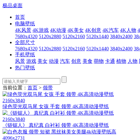
极品桌面
首页
电脑壁纸
4K风景
4K游戏
4K动漫
4K美女
4K创意
4K汽车
4K人物
7680x4320
5120x2880
5120x2160
5120x1440
3840x2400
38
全部尺寸
7680x4320
5120x2880
5120x2160
5120x1440
3840x2400
38
手机壁纸
风景
游戏
美女
动漫
汽车
创意
美食
萌物
卡通
植物
人物
热门壁纸
当前位置：
首页
>
领带
2160x3840
绿色荧光双马尾 女孩 手套 领带 4K高清动漫壁纸
2160x3840
《链锯人》 真纪真 白衬衫 领带 4K高清动漫壁纸
4096x2731