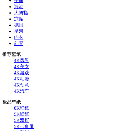
宇航
海港
大拇指
凉席
德国
星河
内衣
幻景
推荐壁纸
4K风景
4K美女
4K游戏
4K动漫
4K创意
4K汽车
极品壁纸
8K壁纸
5K壁纸
5K双屏
5K带鱼屏