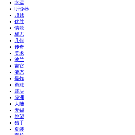
幸运
听诊器
超越
优胜
情歌
标志
几何
传奇
美术
波兰
吉它
液态
爆炸
勇敢
裁决
绿洲
大陆
无锡
眺望
猎手
夏装