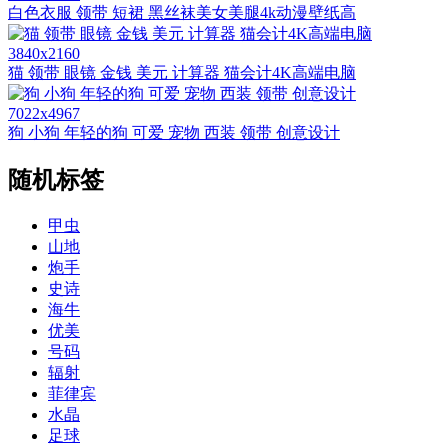
白色衣服 领带 短裙 黑丝袜美女美腿4k动漫壁纸高
3840x2160
猫 领带 眼镜 金钱 美元 计算器 猫会计4K高端电脑
7022x4967
狗 小狗 年轻的狗 可爱 宠物 西装 领带 创意设计
随机标签
甲虫
山地
炮手
史诗
海牛
优美
号码
辐射
菲律宾
水晶
足球