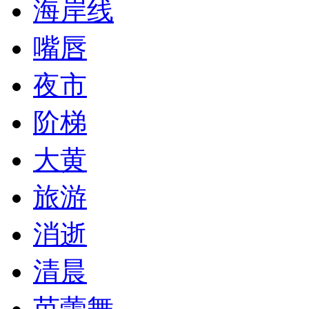
海岸线
嘴唇
夜市
阶梯
大黄
旅游
消逝
清晨
芭蕾舞