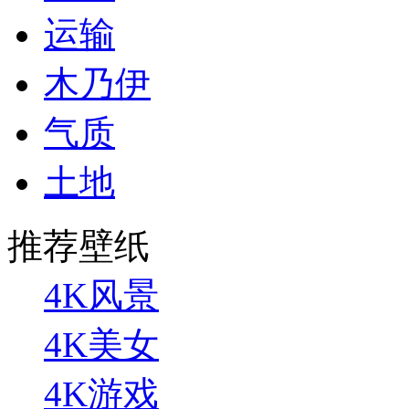
运输
木乃伊
气质
土地
推荐壁纸
4K风景
4K美女
4K游戏