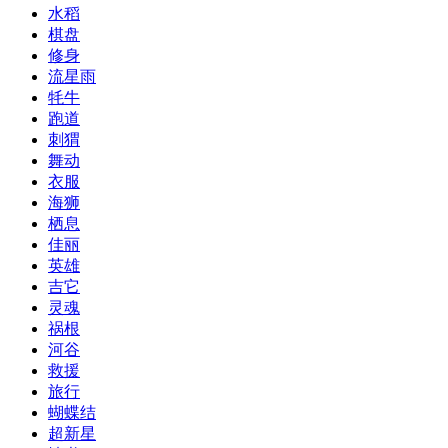
水稻
棋盘
修身
流星雨
牦牛
跑道
刺猬
舞动
衣服
海狮
栖息
佳丽
英雄
吉它
灵魂
祸根
河谷
救援
旅行
蝴蝶结
超新星