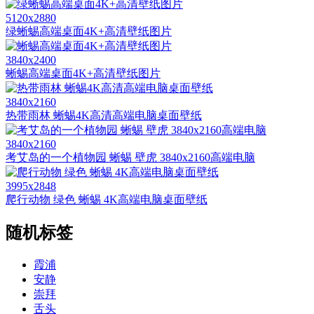
5120x2880
绿蜥蜴高端桌面4K+高清壁纸图片
3840x2400
蜥蜴高端桌面4K+高清壁纸图片
3840x2160
热带雨林 蜥蜴4K高清高端电脑桌面壁纸
3840x2160
考艾岛的一个植物园 蜥蜴 壁虎 3840x2160高端电脑
3995x2848
爬行动物 绿色 蜥蜴 4K高端电脑桌面壁纸
随机标签
霞浦
安静
崇拜
舌头