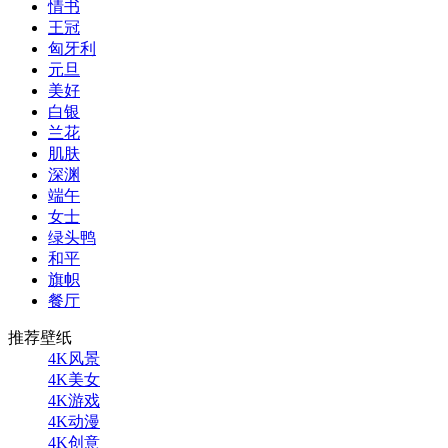
情书
王冠
匈牙利
元旦
美好
白银
兰花
肌肤
深渊
端午
女士
绿头鸭
和平
旗帜
餐厅
推荐壁纸
4K风景
4K美女
4K游戏
4K动漫
4K创意