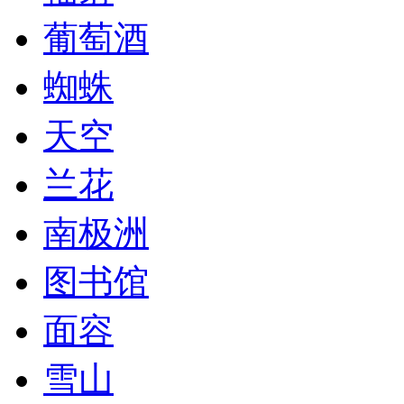
葡萄酒
蜘蛛
天空
兰花
南极洲
图书馆
面容
雪山