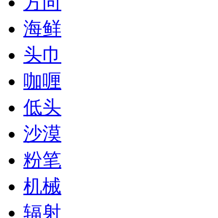
方向
海鲜
头巾
咖喱
低头
沙漠
粉笔
机械
辐射