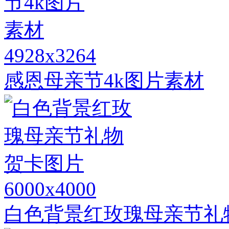
4928x3264
感恩母亲节4k图片素材
6000x4000
白色背景红玫瑰母亲节礼