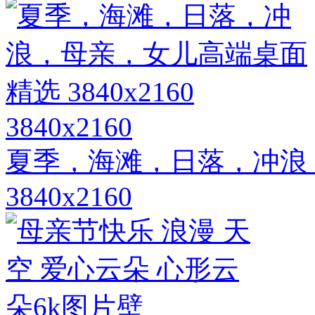
3840x2160
夏季，海滩，日落，冲浪
3840x2160