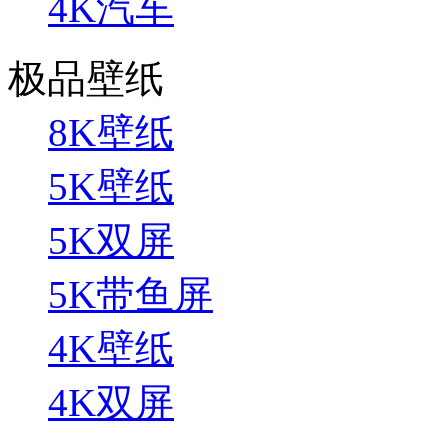
4K汽车
极品壁纸
8K壁纸
5K壁纸
5K双屏
5K带鱼屏
4K壁纸
4K双屏