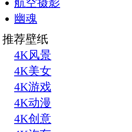
航空摄影
幽魂
推荐壁纸
4K风景
4K美女
4K游戏
4K动漫
4K创意