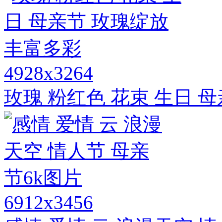
4928x3264
玫瑰 粉红色 花束 生日 
6912x3456