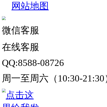
网站地图
微信客服
在线客服
QQ:8588-08726
周一至周六（10:30-21:3