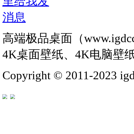
高端极品桌面（www.igd
4K桌面壁纸、4K电脑壁
Copyright © 2011-202