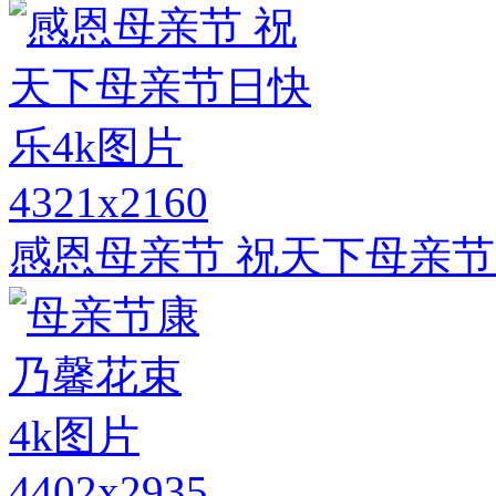
4321x2160
感恩母亲节 祝天下母亲节
4402x2935