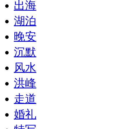
出海
湖泊
晚安
沉默
风水
洪峰
走道
婚礼