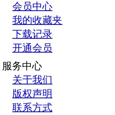
会员中心
我的收藏夹
下载记录
开通会员
服务中心
关于我们
版权声明
联系方式