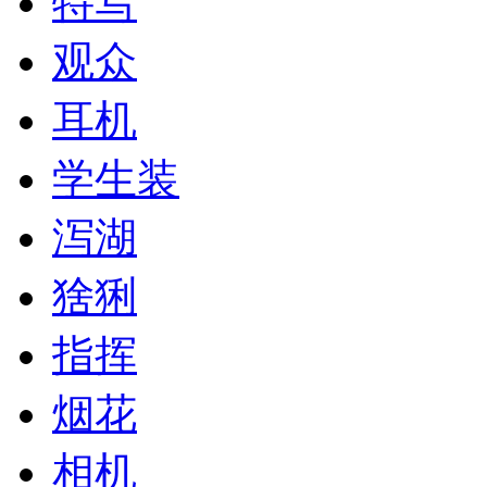
特写
观众
耳机
学生装
泻湖
猞猁
指挥
烟花
相机