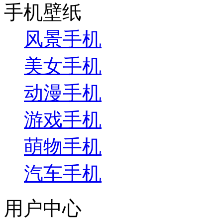
手机壁纸
风景手机
美女手机
动漫手机
游戏手机
萌物手机
汽车手机
用户中心