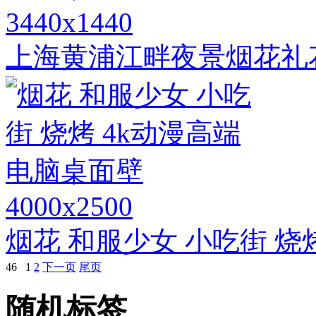
3440x1440
上海黄浦江畔夜景烟花礼花3
4000x2500
烟花 和服少女 小吃街 烧
46
1
2
下一页
尾页
随机标签