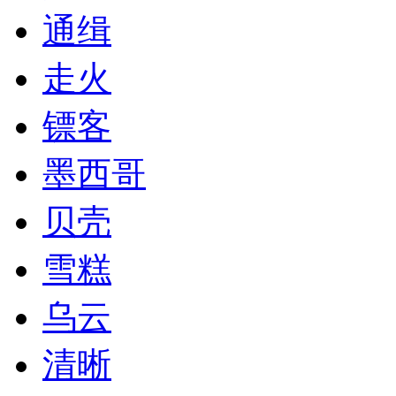
通缉
走火
镖客
墨西哥
贝壳
雪糕
乌云
清晰