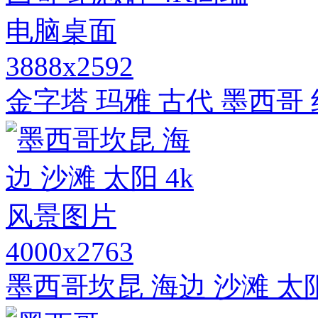
3888x2592
金字塔 玛雅 古代 墨西哥
4000x2763
墨西哥坎昆 海边 沙滩 太