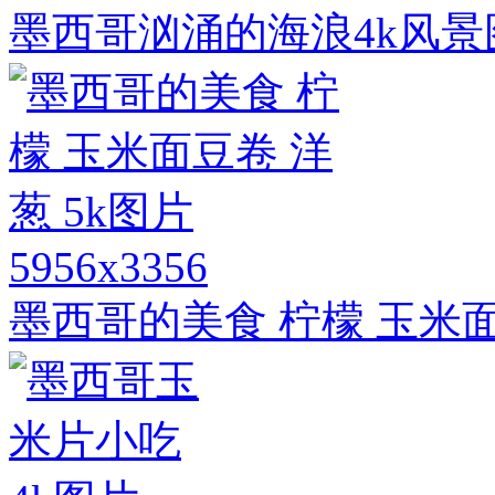
墨西哥汹涌的海浪4k风景
5956x3356
墨西哥的美食 柠檬 玉米面