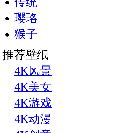
传统
璎珞
猴子
推荐壁纸
4K风景
4K美女
4K游戏
4K动漫