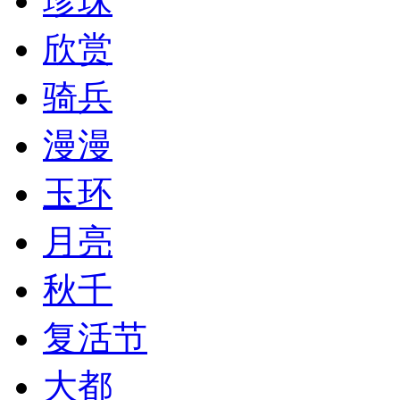
珍珠
欣赏
骑兵
漫漫
玉环
月亮
秋千
复活节
大都